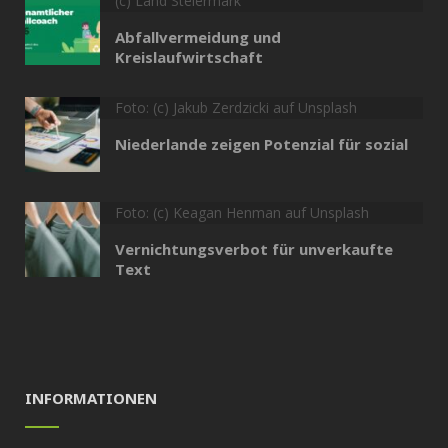
(c) Land Steiermark
Abfallvermeidung und
Kreislaufwirtschaft
Foto: (c) Jakub Zerdzicki auf Unsplash
Niederlande zeigen Potenzial für sozial
Foto: (c) Keagan Henman auf Unsplash
Vernichtungsverbot für unverkaufte
Text
INFORMATIONEN