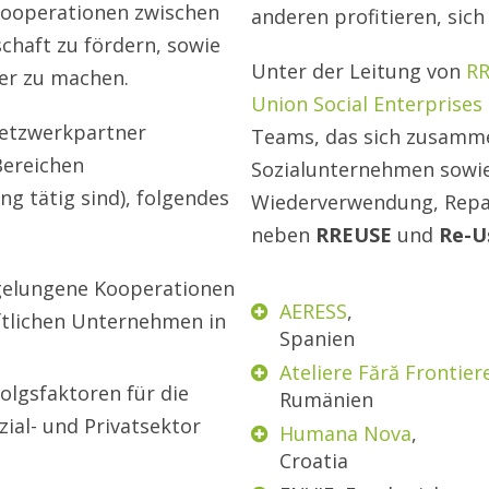
 Kooperationen zwischen
anderen profitieren, sic
chaft zu fördern, sowie
Unter der Leitung von
R
R
ter zu machen.
Union Social Enterprises
Netzwerkpartner
Teams, das sich zusamm
Bereichen
Sozialunternehmen sowie
g tätig sind), folgendes
Wiederverwendung, Repara
neben
RREUSE
und
Re-U
 gelungene Kooperationen
AERESS
,
ftlichen Unternehmen in
Spanien
Ateliere Fără Frontier
folgsfaktoren für die
Rumänien
ial- und Privatsektor
Humana Nova
,
Croatia