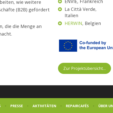
ENVIE, Frankreich
eiten, wie weitere
La Città Verde,
schäfte (B2B) gefördert
Italien
HERWIN
, Belgien
n, die die Menge an
macht.
Zur Projektübersicht…
S
PRESSE
AKTIVITÄTEN
REPAIRCAFÉS
ÜBER U