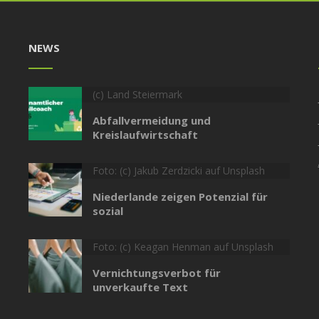
NEWS
(c) Land Steiermark
Abfallvermeidung und
Kreislaufwirtschaft
Foto: (c) Jakub Zerdzicki auf Unsplash
Niederlande zeigen Potenzial für
sozial
Foto: (c) Keagan Henman auf Unsplash
Vernichtungsverbot für
unverkaufte Text