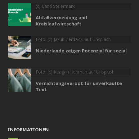
(c) Land Steiermark
Abfallvermeidung und
Kreislaufwirtschaft
Foto: (c) Jakub Zerdzicki auf Unsplash
Niederlande zeigen Potenzial für sozial
Foto: (c) Keagan Henman auf Unsplash
Vernichtungsverbot für unverkaufte
Text
INFORMATIONEN