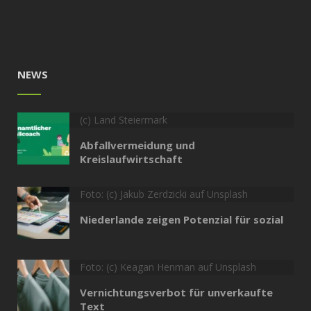
NEWS
(c) Land Steiermark
Abfallvermeidung und
Kreislaufwirtschaft
Foto: (c) Jakub Zerdzicki auf Unsplash
Niederlande zeigen Potenzial für sozial
Foto: (c) Keagan Henman auf Unsplash
Vernichtungsverbot für unverkaufte
Text