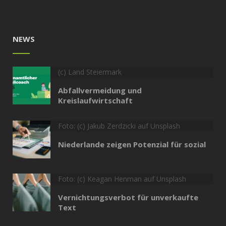
NEWS
(c) Land Steiermark
Abfallvermeidung und
Kreislaufwirtschaft
Foto: (c) Jakub Zerdzicki auf Unsplash
Niederlande zeigen Potenzial für sozial
Foto: (c) Keagan Henman auf Unsplash
Vernichtungsverbot für unverkaufte
Text