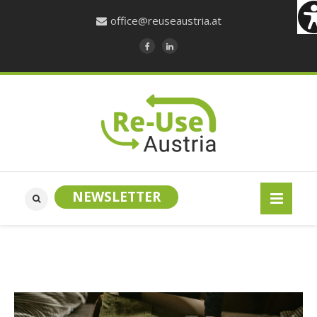
office@reuseaustria.at
NEWSLETTER