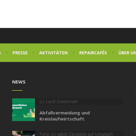
S
PRESSE
AKTIVITÄTEN
REPAIRCAFÉS
ÜBER U
NEWS
(c) Land Steiermark
Abfallvermeidung und
Kreislaufwirtschaft
Foto: (c) Jakub Zerdzicki auf Unsplash