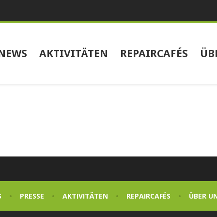
NEWS
AKTIVITÄTEN
REPAIRCAFÉS
ÜB
S
PRESSE
AKTIVITÄTEN
REPAIRCAFÉS
ÜBER U