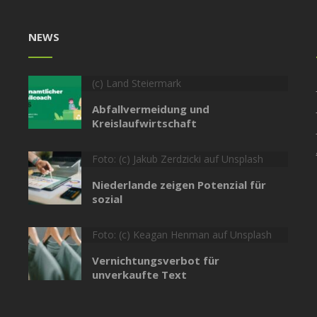
NEWS
(c) Land Steiermark
Abfallvermeidung und
Kreislaufwirtschaft
Foto: (c) Jakub Zerdzicki auf Unsplash
Niederlande zeigen Potenzial für
sozial
Foto: (c) Keagan Henman auf Unsplash
Vernichtungsverbot für
unverkaufte Text