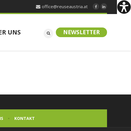
office@reuseaustria.at
ER UNS
NEWSLETTER
NS
KONTAKT