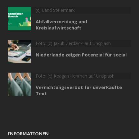
(c) Land Steiermark
Abfallvermeidung und
Kreislaufwirtschaft
Foto: (c) Jakub Zerdzicki auf Unsplash
Niederlande zeigen Potenzial für sozial
Foto: (c) Keagan Henman auf Unsplash
Vernichtungsverbot für unverkaufte
Text
INFORMATIONEN