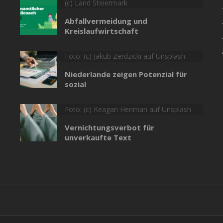
(c) Land Steiermark
Abfallvermeidung und
Kreislaufwirtschaft
Foto: (c) Jakub Zerdzicki auf Unsplash
Niederlande zeigen Potenzial für
sozial
Foto: (c) Keagan Henman auf Unsplash
Vernichtungsverbot für
unverkaufte Text