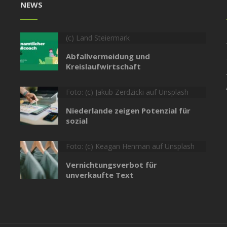
NEWS
(c) Land Steiermark
Abfallvermeidung und
Kreislaufwirtschaft
Foto: (c) Jakub Zerdzicki auf Unsplash
Niederlande zeigen Potenzial für
sozial
Foto: (c) Keagan Henman auf Unsplash
Vernichtungsverbot für
unverkaufte Text