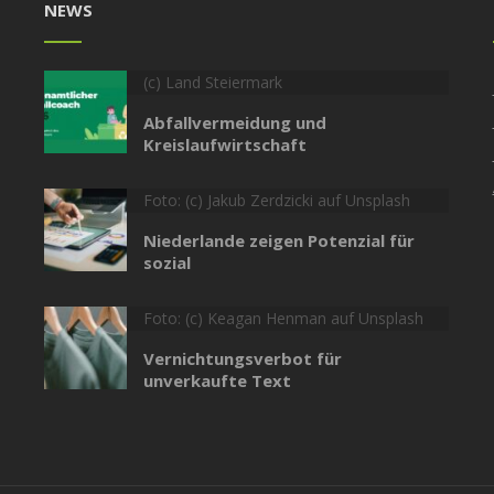
NEWS
(c) Land Steiermark
Abfallvermeidung und
Kreislaufwirtschaft
Foto: (c) Jakub Zerdzicki auf Unsplash
Niederlande zeigen Potenzial für
sozial
Foto: (c) Keagan Henman auf Unsplash
Vernichtungsverbot für
unverkaufte Text