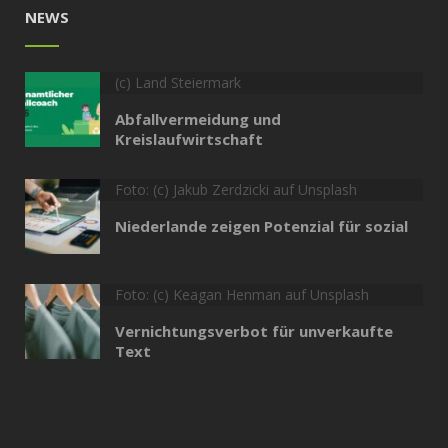
NEWS
(c) Land Steiermark
Abfallvermeidung und
Kreislaufwirtschaft
Foto: (c) Jakub Zerdzicki auf Unsplash
Niederlande zeigen Potenzial für sozial
Foto: (c) Keagan Henman auf Unsplash
Vernichtungsverbot für unverkaufte
Text