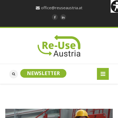
office@reuseaustria.at
NEWSLETTER