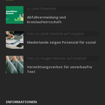
(c) Land Steiermark
Abfallvermeidung und
Kreislaufwirtschaft
Foto: (c) Jakub Zerdzicki auf Unsplash
Niederlande zeigen Potenzial für sozial
Foto: (c) Keagan Henman auf Unsplash
Vernichtungsverbot für unverkaufte
Text
INFORMATIONEN