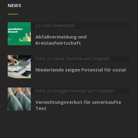
NEWS
(c) Land Steiermark
Abfallvermeidung und
Kreislaufwirtschaft
Foto: (c) Jakub Zerdzicki auf Unsplash
Niederlande zeigen Potenzial für sozial
Foto: (c) Keagan Henman auf Unsplash
Vernichtungsverbot für unverkaufte
Text