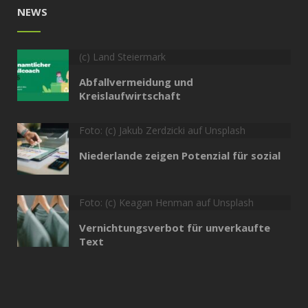
NEWS
(c) Land Steiermark
Abfallvermeidung und
Kreislaufwirtschaft
Foto: (c) Jakub Zerdzicki auf Unsplash
Niederlande zeigen Potenzial für sozial
Foto: (c) Keagan Henman auf Unsplash
Vernichtungsverbot für unverkaufte
Text