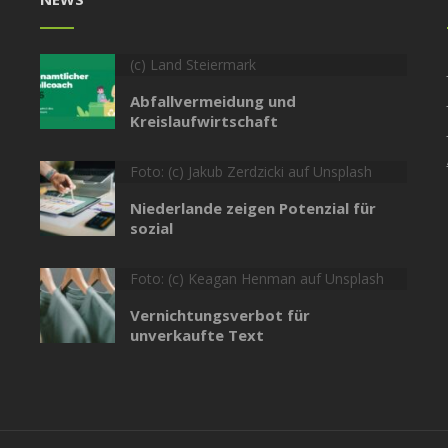
(c) Land Steiermark
Abfallvermeidung und
Kreislaufwirtschaft
Foto: (c) Jakub Zerdzicki auf Unsplash
Niederlande zeigen Potenzial für
sozial
Foto: (c) Keagan Henman auf Unsplash
Vernichtungsverbot für
unverkaufte Text