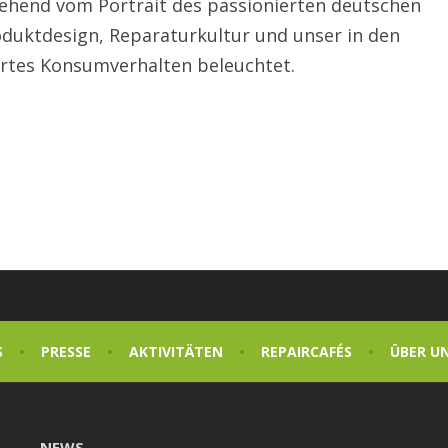
ehend vom Portrait des passionierten deutschen
duktdesign, Reparaturkultur und unser in den
ertes Konsumverhalten beleuchtet.
S
PRESSE
AKTIVITÄTEN
REPAIRCAFÉS
ÜBER U
NEWS