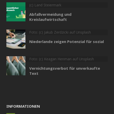
(c) Land Steiermark
Abfallvermeidung und
Kreislaufwirtschaft
Foto: (c) Jakub Zerdzicki auf Unsplash
Niederlande zeigen Potenzial für sozial
Foto: (c) Keagan Henman auf Unsplash
Vernichtungsverbot für unverkaufte
Text
INFORMATIONEN