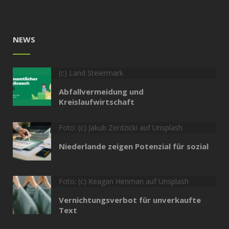
NEWS
(c) Land Steiermark
Abfallvermeidung und
Kreislaufwirtschaft
Foto: (c) Jakub Zerdzicki auf Unsplash
Niederlande zeigen Potenzial für sozial
Foto: (c) Keagan Henman auf Unsplash
Vernichtungsverbot für unverkaufte
Text