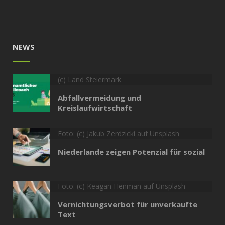
NEWS
(c) Land Steiermark
Abfallvermeidung und
Kreislaufwirtschaft
Foto: (c) Jakub Zerdzicki auf Unsplash
Niederlande zeigen Potenzial für sozial
Foto: (c) Keagan Henman auf Unsplash
Vernichtungsverbot für unverkaufte
Text