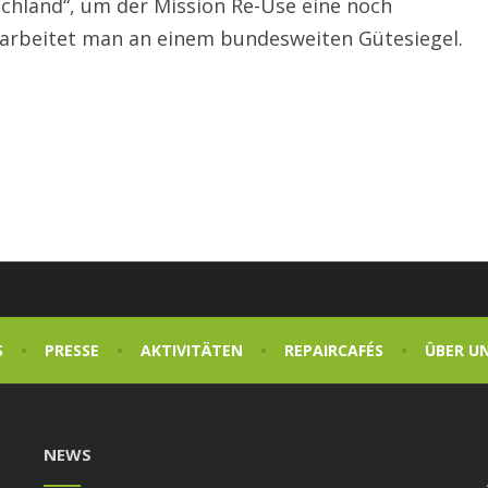
schland“, um der Mission Re-Use eine noch
l arbeitet man an einem bundesweiten Gütesiegel.
S
PRESSE
AKTIVITÄTEN
REPAIRCAFÉS
ÜBER U
NEWS