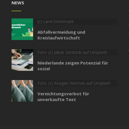
NEWS
(c) Land Steiermark
Abfallvermeidung und
Kreislaufwirtschaft
Foto: (c) Jakub Zerdzicki auf Unsplash
Niederlande zeigen Potenzial für
sozial
Foto: (c) Keagan Henman auf Unsplash
Vernichtungsverbot für
unverkaufte Text