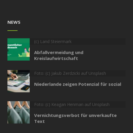
NEWS
(c) Land Steiermark
Abfallvermeidung und
Kreislaufwirtschaft
Foto: (c) Jakub Zerdzicki auf Unsplash
Niederlande zeigen Potenzial für sozial
Foto: (c) Keagan Henman auf Unsplash
Vernichtungsverbot für unverkaufte
Text