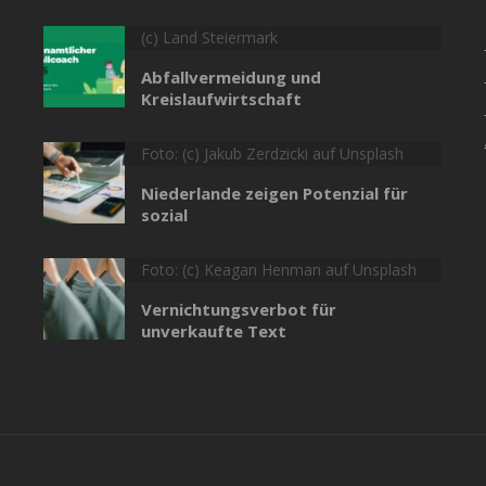
(c) Land Steiermark
Abfallvermeidung und
Kreislaufwirtschaft
Foto: (c) Jakub Zerdzicki auf Unsplash
Niederlande zeigen Potenzial für
sozial
Foto: (c) Keagan Henman auf Unsplash
Vernichtungsverbot für
unverkaufte Text