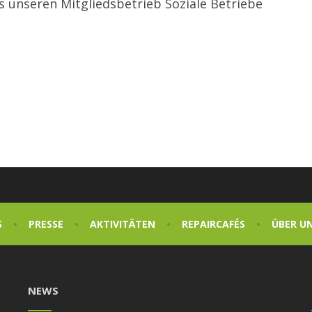
s unseren Mitgliedsbetrieb Soziale Betriebe
.
S
PRESSE
AKTIVITÄTEN
REPAIRCAFÉS
ÜBER U
NEWS