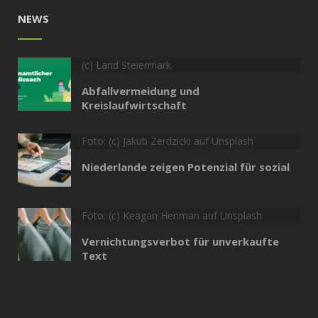
NEWS
(c) Land Steiermark
Abfallvermeidung und
Kreislaufwirtschaft
Foto: (c) Jakub Zerdzicki auf Unsplash
Niederlande zeigen Potenzial für sozial
Foto: (c) Keagan Henman auf Unsplash
Vernichtungsverbot für unverkaufte
Text