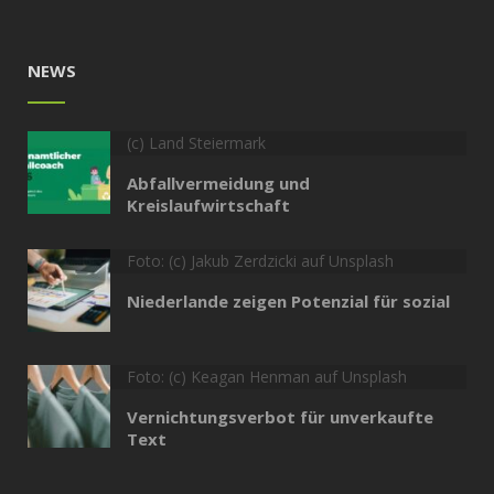
NEWS
(c) Land Steiermark
Abfallvermeidung und
Kreislaufwirtschaft
Foto: (c) Jakub Zerdzicki auf Unsplash
Niederlande zeigen Potenzial für sozial
Foto: (c) Keagan Henman auf Unsplash
Vernichtungsverbot für unverkaufte
Text