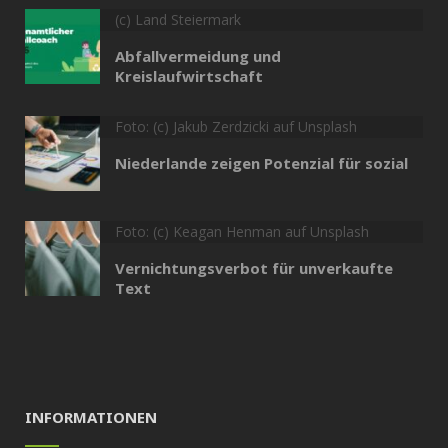
(c) Land Steiermark
Abfallvermeidung und
Kreislaufwirtschaft
Foto: (c) Jakub Zerdzicki auf Unsplash
Niederlande zeigen Potenzial für sozial
Foto: (c) Keagan Henman auf Unsplash
Vernichtungsverbot für unverkaufte
Text
INFORMATIONEN