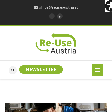
office@reuseaustria.at
NEWSLETTER