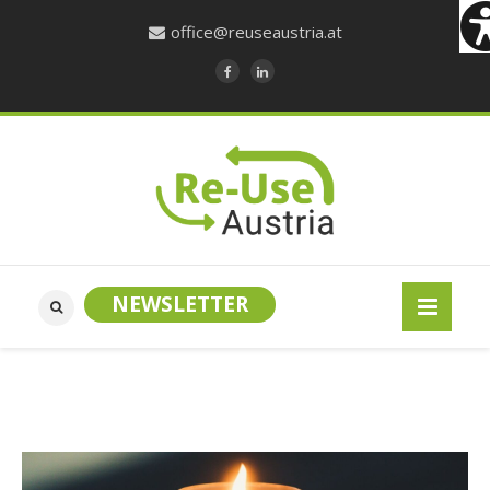
office@reuseaustria.at
NEWSLETTER