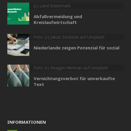
(c) Land Steiermark
Abfallvermeidung und
Kreislaufwirtschaft
Foto: (c) Jakub Zerdzicki auf Unsplash
Niederlande zeigen Potenzial für sozial
Foto: (c) Keagan Henman auf Unsplash
Vernichtungsverbot für unverkaufte
Text
INFORMATIONEN