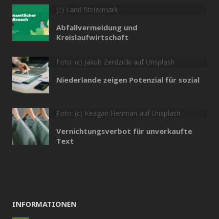
(c) Land Steiermark
Abfallvermeidung und
Kreislaufwirtschaft
Foto: (c) Jakub Zerdzicki auf Unsplash
Niederlande zeigen Potenzial für sozial
Foto: (c) Keagan Henman auf Unsplash
Vernichtungsverbot für unverkaufte
Text
INFORMATIONEN