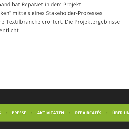
nd hat RepaNet in dem Projekt
ärken“ mittels eines Stakeholder-Prozesses
äre Textilbranche erörtert. Die Projektergebnisse
ntlicht.
S
PRESSE
AKTIVITÄTEN
REPAIRCAFÉS
ÜBER U