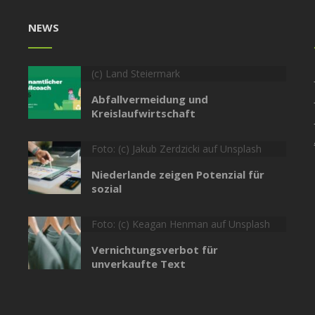
NEWS
(c) Land Steiermark
Abfallvermeidung und
Kreislaufwirtschaft
Foto: (c) Jakub Zerdzicki auf Unsplash
Niederlande zeigen Potenzial für
sozial
Foto: (c) Keagan Henman auf Unsplash
Vernichtungsverbot für
unverkaufte Text