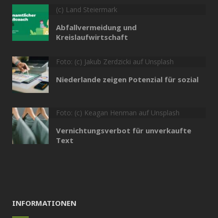
(c) Land Steiermark
Abfallvermeidung und
Kreislaufwirtschaft
Foto: (c) Jakub Zerdzicki auf Unsplash
Niederlande zeigen Potenzial für sozial
Foto: (c) Keagan Henman auf Unsplash
Vernichtungsverbot für unverkaufte
Text
INFORMATIONEN