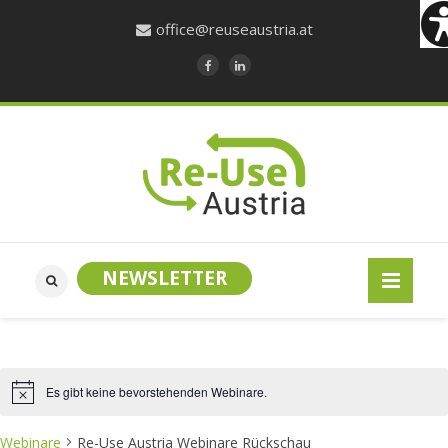
office@reuseaustria.at
NEWSLETTER
Es gibt keine bevorstehenden Webinare.
N
o
t
Webinare
Re-Use Austria Webinare Rückschau
i