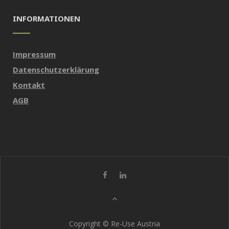
N
INFORMATIONEN
a
v
Impressum
Datenschutzerklärung
i
Kontakt
g
AGB
a
t
i
o
Copyright © Re-Use Austria