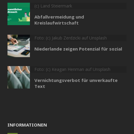
(c) Land Steiermark
Abfallvermeidung und
Kreislaufwirtschaft
Foto: (c) Jakub Zerdzicki auf Unsplash
Niederlande zeigen Potenzial für sozial
Foto: (c) Keagan Henman auf Unsplash
Vernichtungsverbot für unverkaufte
Text
INFORMATIONEN