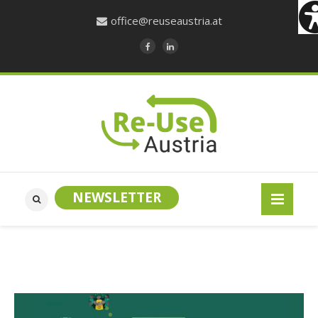
office@reuseaustria.at
NEWSLETTER