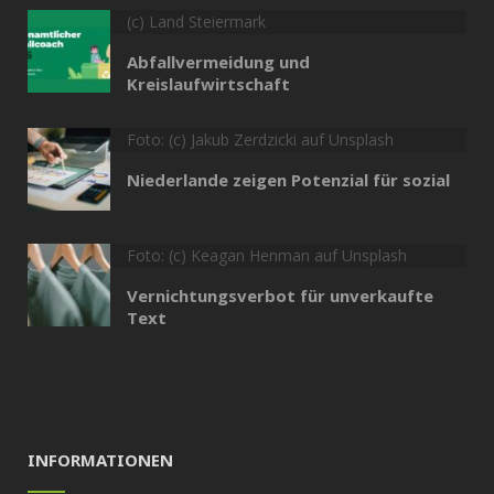
(c) Land Steiermark
Abfallvermeidung und
Kreislaufwirtschaft
Foto: (c) Jakub Zerdzicki auf Unsplash
Niederlande zeigen Potenzial für sozial
Foto: (c) Keagan Henman auf Unsplash
Vernichtungsverbot für unverkaufte
Text
INFORMATIONEN