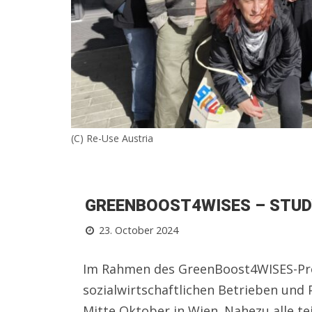
(C) Re-Use Austria
GREENBOOST4WISES – STUDY
23. October 2024
Im Rahmen des GreenBoost4WISES-Proj
sozialwirtschaftlichen Betrieben und
Mitte Oktober in Wien. Nahezu alle t