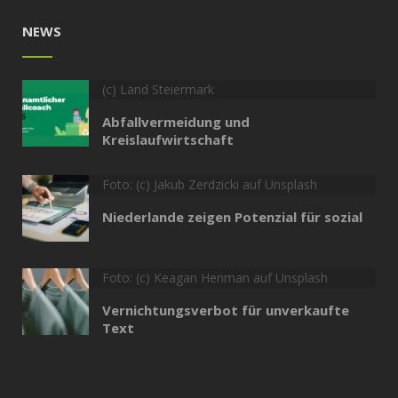
NEWS
(c) Land Steiermark
Abfallvermeidung und
Kreislaufwirtschaft
Foto: (c) Jakub Zerdzicki auf Unsplash
Niederlande zeigen Potenzial für sozial
Foto: (c) Keagan Henman auf Unsplash
Vernichtungsverbot für unverkaufte
Text