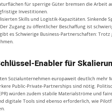
turflächen für sperrige Güter bremsen die Arbeit a
fristige Investitionen.
lisierten Skills und Logistik-Kapazitäten. Sinkende 
er Zugang zu öffentlicher Beschaffung ist schwieri
h gibt es Schwierige Business-Partnerschaften: Trot
ehmen.
chlüssel-Enabler für Skalieru
nten Sozialunternehmen europaweit deutlich mehr M
ärkere Public-Private-Partnerships sind nötig. Poli
EPR) würden zudem stabile Materialströme und fair
 und digitale Tools sind ebenso erforderlich, wie Pil
en.