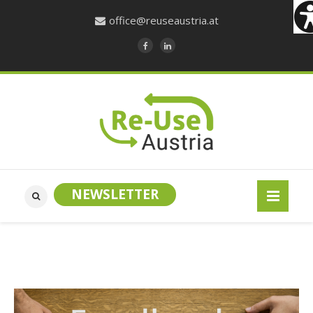
office@reuseaustria.at
NEWSLETTER