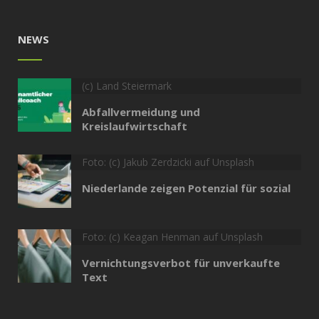
NEWS
(c) Land Steiermark
Abfallvermeidung und
Kreislaufwirtschaft
Foto: (c) Jakub Zerdzicki auf Unsplash
Niederlande zeigen Potenzial für sozial
Foto: (c) Keagan Henman auf Unsplash
Vernichtungsverbot für unverkaufte
Text