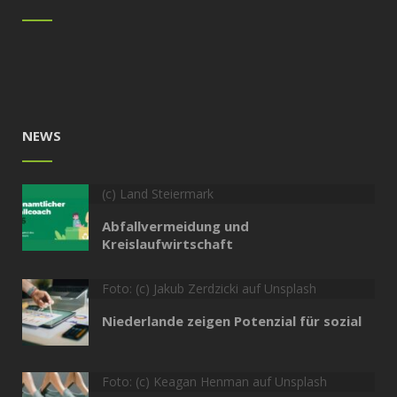
NEWS
(c) Land Steiermark
Abfallvermeidung und
Kreislaufwirtschaft
Foto: (c) Jakub Zerdzicki auf Unsplash
Niederlande zeigen Potenzial für sozial
Foto: (c) Keagan Henman auf Unsplash