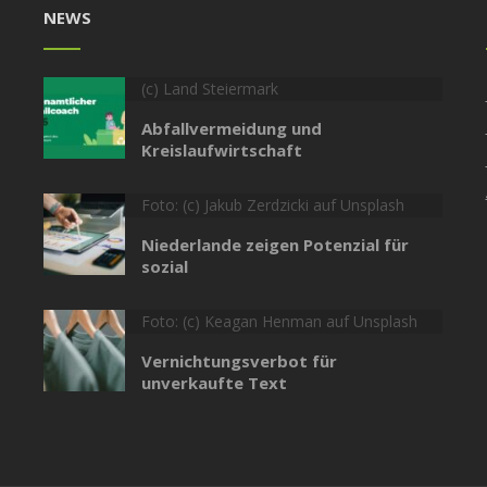
NEWS
(c) Land Steiermark
Abfallvermeidung und
Kreislaufwirtschaft
Foto: (c) Jakub Zerdzicki auf Unsplash
Niederlande zeigen Potenzial für
sozial
Foto: (c) Keagan Henman auf Unsplash
Vernichtungsverbot für
unverkaufte Text