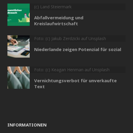
(c) Land Steiermark
Abfallvermeidung und
Kreislaufwirtschaft
Foto: (c) Jakub Zerdzicki auf Unsplash
Niederlande zeigen Potenzial für sozial
Foto: (c) Keagan Henman auf Unsplash
Vernichtungsverbot für unverkaufte
Text
INFORMATIONEN