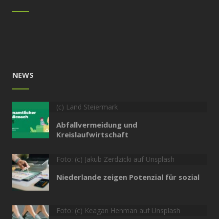
NEWS
(c) Land Steiermark
Abfallvermeidung und
Kreislaufwirtschaft
Foto: (c) Jakub Zerdzicki auf Unsplash
Niederlande zeigen Potenzial für sozial
Foto: (c) Keagan Henman auf Unsplash