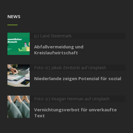
NEWS
(c) Land Steiermark
Abfallvermeidung und
Kreislaufwirtschaft
Foto: (c) Jakub Zerdzicki auf Unsplash
Niederlande zeigen Potenzial für sozial
Foto: (c) Keagan Henman auf Unsplash
Vernichtungsverbot für unverkaufte
Text