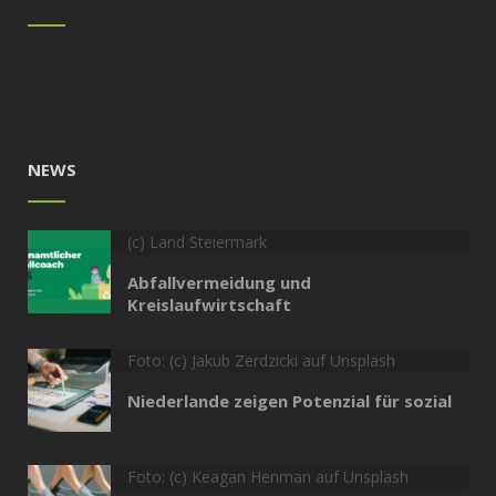
NEWS
(c) Land Steiermark
Abfallvermeidung und
Kreislaufwirtschaft
Foto: (c) Jakub Zerdzicki auf Unsplash
Niederlande zeigen Potenzial für sozial
Foto: (c) Keagan Henman auf Unsplash