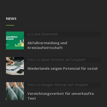
NEWS
(c) Land Steiermark
Abfallvermeidung und
Kreislaufwirtschaft
Foto: (c) Jakub Zerdzicki auf Unsplash
Niederlande zeigen Potenzial für sozial
Foto: (c) Keagan Henman auf Unsplash
Vernichtungsverbot für unverkaufte
Text