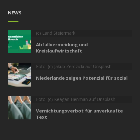
NEWS
(c) Land Steiermark
Abfallvermeidung und
Kreislaufwirtschaft
Foto: (c) Jakub Zerdzicki auf Unsplash
Niederlande zeigen Potenzial für sozial
Foto: (c) Keagan Henman auf Unsplash
Vernichtungsverbot für unverkaufte
Text