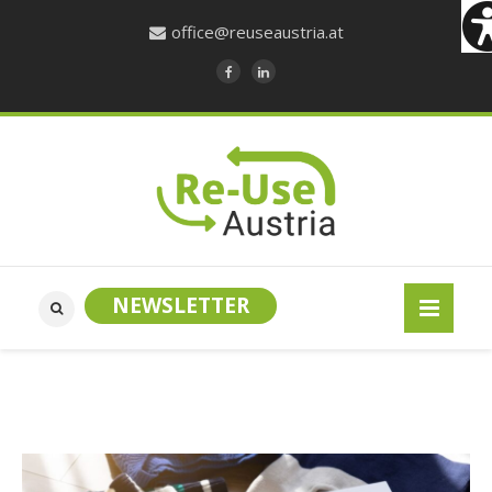
office@reuseaustria.at
NEWSLETTER